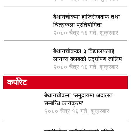
बेथानचोकमा हाजिरीजवाफ तथा
चित्रकला प्रतियोगिता
२०८० चैत्र १६ गते, शुक्रबार
बेथानचोकका ३ विद्यालयलाई
लायन्स क्लबको उद्घोषण तालिम
२०८० चैत्र १६ गते, शुक्रबार
कर्पोरेट
बेथानचोकमा ‘समुदायमा अदालत
सम्बन्धि कार्यक्रम’
२०८० चैत्र १६ गते, शुक्रबार