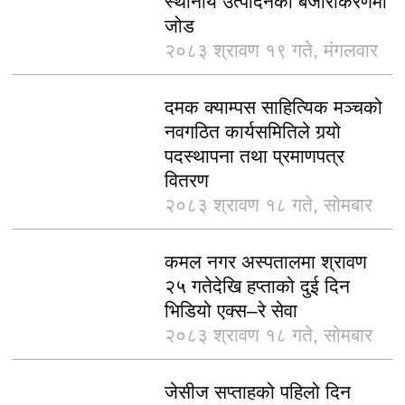
स्थानीय उत्पादनको बजारीकरणमा
जोड
२०८३ श्रावण १९ गते, मंगलवार
दमक क्याम्पस साहित्यिक मञ्चको
नवगठित कार्यसमितिले गर्‍यो
पदस्थापना तथा प्रमाणपत्र
वितरण
२०८३ श्रावण १८ गते, सोमबार
कमल नगर अस्पतालमा श्रावण
२५ गतेदेखि हप्ताको दुई दिन
भिडियो एक्स–रे सेवा
२०८३ श्रावण १८ गते, सोमबार
जेसीज सप्ताहको पहिलो दिन