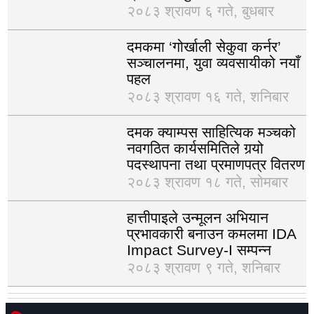
२०८३ श्रावण ६ गते, बुधबार
दमकमा ‘गोर्खाली सेकुवा कर्नर’
सञ्चालनमा, युवा व्यवसायीको नयाँ
पहल
२०८३ श्रावण १६ गते, शनिबार
दमक क्याम्पस साहित्यिक मञ्चको
नवगठित कार्यसमितिले गर्‍यो
पदस्थापना तथा प्रमाणपत्र वितरण
२०८३ श्रावण १८ गते, सोमबार
हात्तीपाइले उन्मूलन अभियान
प्रभावकारी बनाउन कमलमा IDA
Impact Survey-I सम्पन्न
२०८३ श्रावण ९ गते, शनिबार