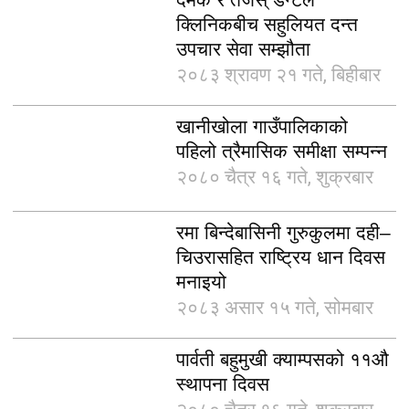
क्लिनिकबीच सहुलियत दन्त
उपचार सेवा सम्झौता
२०८३ श्रावण २१ गते, बिहीबार
खानीखोला गाउँपालिकाको
पहिलो त्रैमासिक समीक्षा सम्पन्न
२०८० चैत्र १६ गते, शुक्रबार
रमा बिन्देबासिनी गुरुकुलमा दही–
चिउरासहित राष्ट्रिय धान दिवस
मनाइयो
२०८३ असार १५ गते, सोमबार
पार्वती बहुमुखी क्याम्पसको ११औ
स्थापना दिवस