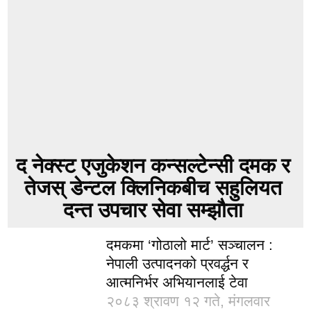
द नेक्स्ट एजुकेशन कन्सल्टेन्सी दमक र
तेजस् डेन्टल क्लिनिकबीच सहुलियत
दन्त उपचार सेवा सम्झौता
दमकमा ‘गोठालो मार्ट’ सञ्चालन :
नेपाली उत्पादनको प्रवर्द्धन र
आत्मनिर्भर अभियानलाई टेवा
२०८३ श्रावण १२ गते, मंगलवार