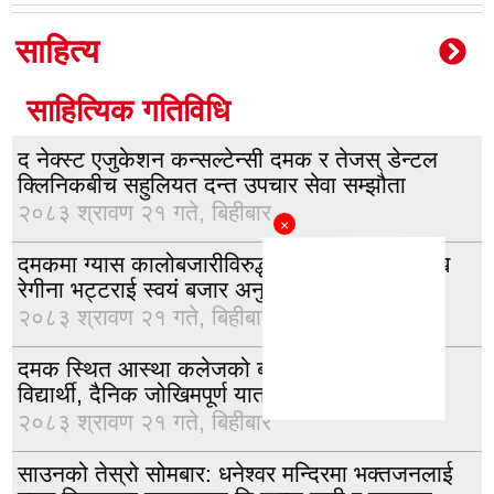
साहित्य
साहित्यिक गतिविधि
द नेक्स्ट एजुकेशन कन्सल्टेन्सी दमक र तेजस् डेन्टल
क्लिनिकबीच सहुलियत दन्त उपचार सेवा सम्झौता
२०८३ श्रावण २१ गते, बिहीबार
×
दमकमा ग्यास कालोबजारीविरुद्ध कडा कदम, उपप्रमुख
रेगीना भट्टराई स्वयं बजार अनुगमनमा
२०८३ श्रावण २१ गते, बिहीबार
दमक स्थित आस्था कलेजको बसमा क्षमताभन्दा बढी
विद्यार्थी, दैनिक जोखिमपूर्ण यात्रा गर्न बाध्य
२०८३ श्रावण २१ गते, बिहीबार
साउनको तेस्रो सोमबार: धनेश्वर मन्दिरमा भक्तजनलाई