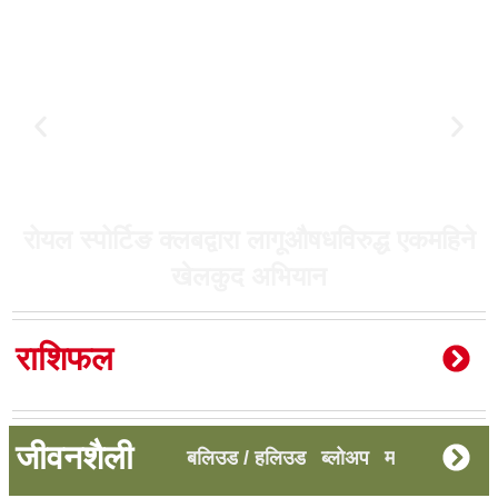
रोयल स्पोर्टिङ क्लबद्वारा लागूऔषधविरुद्ध एकमहिने
खेलकुद अभियान
राशिफल
जीवनशैली
बलिउड / हलिउड
ब्लोअप
मनोरञ्जन भिडि