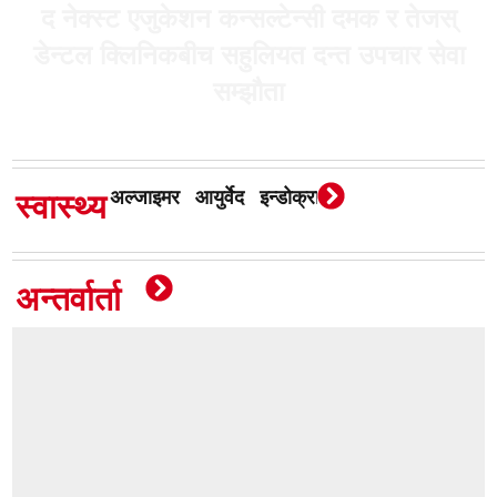
द नेक्स्ट एजुकेशन कन्सल्टेन्सी दमक र तेजस्
डेन्टल क्लिनिकबीच सहुलियत दन्त उपचार सेवा
सम्झौता
अल्जाइमर
आयुर्वेद
इन्डोक्राइन
एचआईभी
खाना
स्वास्थ्य
अन्तर्वार्ता