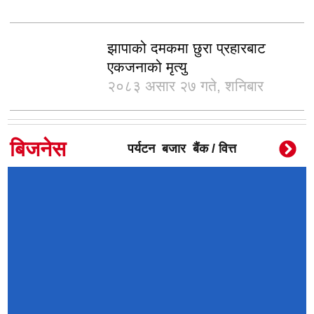
झापाको दमकमा छुरा प्रहारबाट
एकजनाको मृत्यु
२०८३ असार २७ गते, शनिबार
बिजनेस
पर्यटन
बजार
बैंक / वित्त