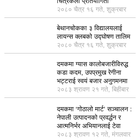
चित्रकला प्रतियोगिता
२०८० चैत्र १६ गते, शुक्रबार
बेथानचोकका ३ विद्यालयलाई
लायन्स क्लबको उद्घोषण तालिम
२०८० चैत्र १६ गते, शुक्रबार
दमकमा ग्यास कालोबजारीविरुद्ध
कडा कदम, उपप्रमुख रेगीना
भट्टराई स्वयं बजार अनुगमनमा
२०८३ श्रावण २१ गते, बिहीबार
दमकमा ‘गोठालो मार्ट’ सञ्चालन :
नेपाली उत्पादनको प्रवर्द्धन र
आत्मनिर्भर अभियानलाई टेवा
२०८३ श्रावण १२ गते, मंगलवार