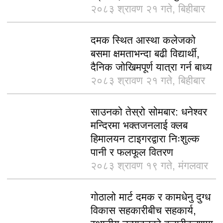
२०८३ श्रावण २१ गते, बिहीबार
दमक स्थित आस्था कलेजको
बसमा क्षमताभन्दा बढी विद्यार्थी,
दैनिक जोखिमपूर्ण यात्रा गर्न बाध्य
२०८३ श्रावण २१ गते, बिहीबार
साउनको तेस्रो सोमबार: धनेश्वर
मन्दिरमा भक्तजनलाई क्लब
हिमालयन टाइगरद्वारा निःशुल्क
पानी र फलफूल वितरण
२०८३ श्रावण १९ गते, मंगलवार
गोठालो मार्ट दमक र कामधेनु दुग्ध
विकास सहकारीबीच सहकार्य,