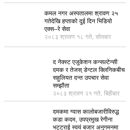
कमल नगर अस्पतालमा श्रावण २५
गतेदेखि हप्ताको दुई दिन भिडियो
एक्स–रे सेवा
२०८३ श्रावण १८ गते, सोमबार
द नेक्स्ट एजुकेशन कन्सल्टेन्सी
दमक र तेजस् डेन्टल क्लिनिकबीच
सहुलियत दन्त उपचार सेवा
सम्झौता
२०८३ श्रावण २१ गते, बिहीबार
दमकमा ग्यास कालोबजारीविरुद्ध
कडा कदम, उपप्रमुख रेगीना
भट्टराई स्वयं बजार अनुगमनमा