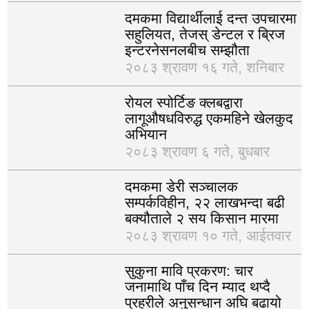
दमकमा विद्यार्थीलाई दन्त उपचारमा
सहुलियत, तेजस् डेन्टल र ब्रिज
इन्टरनेसनलबीच सम्झौता
२०८३ श्रावण १६ गते, शनिबार
रोयल स्पोर्टिङ क्लबद्वारा
लागूऔषधविरुद्ध एकमहिने खेलकुद
अभियान
२०८३ श्रावण ६ गते, बुधबार
दमकमा डेरी सञ्चालक
सम्पर्कविहीन, २२ लाखभन्दा बढी
बक्यौताले २ सय किसान मारमा
२०८३ श्रावण १० गते, आईतवार
सुकुना मावि प्रकरण: चार
जनामाथि पाँच दिन म्याद थप्दै
प्रहरीले अनुसन्धान अघि बढायो