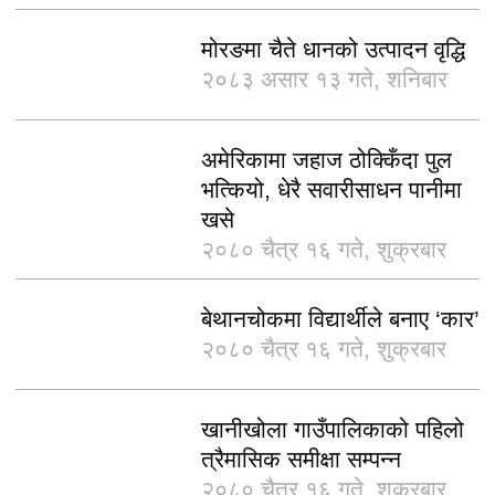
मोरङमा चैते धानको उत्पादन वृद्धि
२०८३ असार १३ गते, शनिबार
अमेरिकामा जहाज ठोक्किँदा पुल
भत्कियो, धेरै सवारीसाधन पानीमा
खसे
२०८० चैत्र १६ गते, शुक्रबार
बेथानचोकमा विद्यार्थीले बनाए ‘कार’
२०८० चैत्र १६ गते, शुक्रबार
खानीखोला गाउँपालिकाको पहिलो
त्रैमासिक समीक्षा सम्पन्न
२०८० चैत्र १६ गते, शुक्रबार