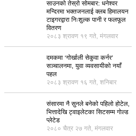
साउनको तेस्रो सोमबार: धनेश्वर
मन्दिरमा भक्तजनलाई क्लब हिमालयन
टाइगरद्वारा निःशुल्क पानी र फलफूल
वितरण
२०८३ श्रावण १९ गते, मंगलवार
दमकमा ‘गोर्खाली सेकुवा कर्नर’
सञ्चालनमा, युवा व्यवसायीको नयाँ
पहल
२०८३ श्रावण १६ गते, शनिबार
संसारमा नै सुनले बनेको पहिलो होटेल,
भित्तादेखि ट्वाइलेटका सिटसम्म गाेल्ड
प्लेटेड
२०८० चैत्र २७ गते, मंगलवार