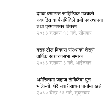
दमक क्याम्पस साहित्यिक मञ्चको
नवगठित कार्यसमितिले गर्‍यो पदस्थापना
तथा प्रमाणपत्र वितरण
२०८३ श्रावण १८ गते, सोमबार
बराह टोल विकास संस्थाको तेस्रो
वार्षिक साधारणसभा सम्पन्न
२०८३ श्रावण ३ गते, आईतवार
अमेरिकामा जहाज ठोक्किँदा पुल
भत्कियो, धेरै सवारीसाधन पानीमा खसे
२०८० चैत्र १६ गते, शुक्रबार