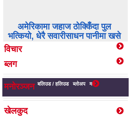
अमेरिकामा जहाज ठोक्किँदा पुल
भत्कियो, धेरै सवारीसाधन पानीमा खसे
विचार
ब्लग
बलिउड / हलिउड
ब्लोअप
मनोरञ्जन भिडियो
मनोरञ्जन
खेलकुद