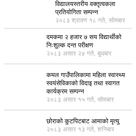
विद्यालयस्तरीय वक्तृत्वकला
प्रतियोगिता सम्पन्न
२०८३ श्रावण १८ गते, सोमबार
दमकमा २ हजार ७ सय विद्यार्थीको
निःशुल्क दन्त परीक्षण
२०८३ असार २४ गते, बुधबार
कमल गाउँपालिकामा महिला स्वास्थ्य
स्वयंसेविकाको विदाइ तथा स्वागत
कार्यक्रम सम्पन्न
२०८३ असार १५ गते, सोमबार
छोराको कुटपिटबाट आमाको मृत्यु
२०८३ असार १३ गते, शनिबार