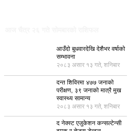
आज चैत्र २६ गते सोमबारको राशिफल
२०८० चैत्र २७ गते, मंगलवार
आउँदो बुधवारदेखि देशैभर वर्षाको
सम्भावना
२०८३ असार १३ गते, शनिबार
दन्त शिविरमा ४७७ जनाको
परीक्षण, ३९ जनाको मात्रै मुख
स्वास्थ्य सामान्य
२०८३ असार १३ गते, शनिबार
द नेक्स्ट एजुकेशन कन्सल्टेन्सी
दमक र तेजस् डेन्टल